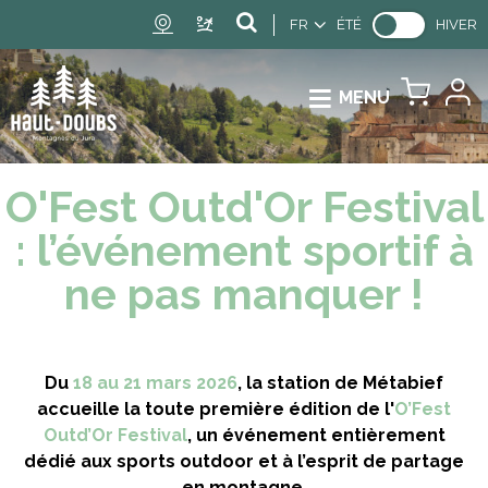
FR
ÉTÉ
HIVER
MENU
O'Fest Outd'Or Festival
: l’événement sportif à
ne pas manquer !
Du
18 au 21 mars 2026
, la station de Métabief
accueille la toute première édition de l'
O’Fest
Outd’Or Festival
, un événement entièrement
dédié aux sports outdoor et à l’esprit de partage
en montagne.