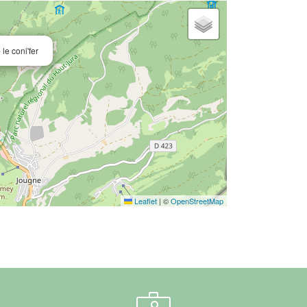
 le coni'fer
Leaflet
|
©
OpenStreetMap