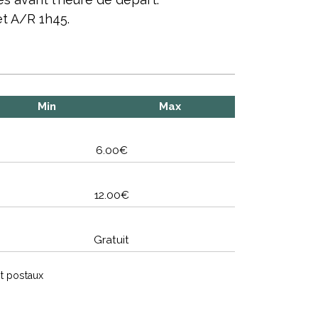
t A/R 1h45.
Min
Max
6.00€
12.00€
Gratuit
t postaux