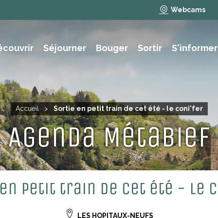
Webcams
écouvrir
Séjourner
Bouger
Sortir
S'informer
e des animations et activités
NAUTISME, PÊCHE, BAIGNADE
Accueil
>
Sortie en petit train de cet été - le coni'fer
Agenda Métabief
en petit train de cet été - le 
LES HOPITAUX-NEUFS