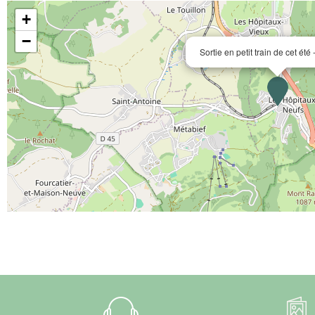
+
−
Sortie en petit train de cet été -