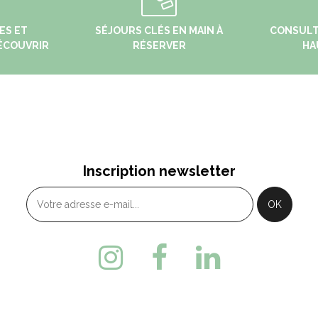
ES ET
SÉJOURS CLÉS EN MAIN À
CONSULT
ÉCOUVRIR
RÉSERVER
HA
THE
PONTARLIER
Bis, Rue de la Varée - 25240
14bis, rue de la Gare -
Inscription newsletter
OUTHE
Pontarlier
3 (0)3 81 69 22 78
+ 33 (0)3 81 46 48 33