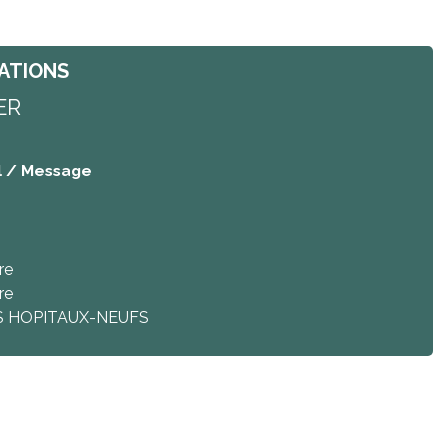
ATIONS
ER
l / Message
re
re
S HOPITAUX-NEUFS