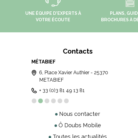
UNE ÉQUIPE D'EXPERTS À
PLANS, GUID
VOTRE ÉCOUTE
BROCHURES À D
Contacts
MÉTABIEF
MOU
5300 LES
6, Place Xavier Authier - 25370
3 
METABIEF
M
+ 33 (0)3 81 49 13 81
+3
Nous contacter
Ô Doubs Mobile
Toutes les actualités