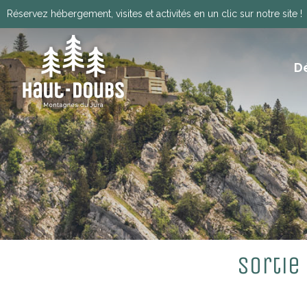
Réservez hébergement, visites et activités en un clic sur notre site !
D
ITINÉRANCE, GRANDES TRAVERSÉES, VIA
HISTOIRE, PATRIMOINE ET TRADITIONS
Télécharger le programm
Sortie 